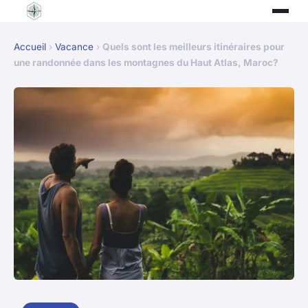
Accueil
›
Vacance
›
Quels sont les meilleurs itinéraires pour
une randonnée dans les montagnes du Haut Atlas, Maroc?