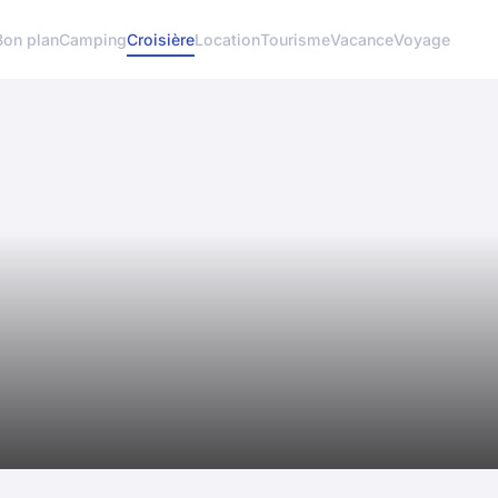
Bon plan
Camping
Croisière
Location
Tourisme
Vacance
Voyage