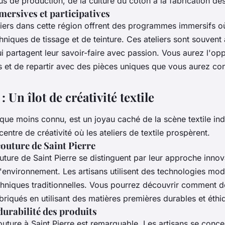
s de production, de la culture du coton à la
fabrication de
ersives et participatives
iers
dans cette région offrent des programmes immersifs 
hniques de tissage et de teinture. Ces
ateliers
sont souvent 
ui partagent leur savoir-faire avec passion. Vous aurez l'op
s
et de repartir avec des pièces uniques que vous aurez cont
: Un îlot de créativité textile
n que moins connu, est un joyau caché de la scène textile in
n centre de créativité où les
ateliers
de textile prospèrent.
couture de Saint Pierre
outure
de Saint Pierre se distinguent par leur approche innov
'environnement. Les artisans utilisent des
technologies mod
chniques traditionnelles. Vous pourrez découvrir comment 
riqués en utilisant des
matières premières
durables et éthi
 durabilité des produits
outure
à Saint Pierre est remarquable. Les artisans se concen