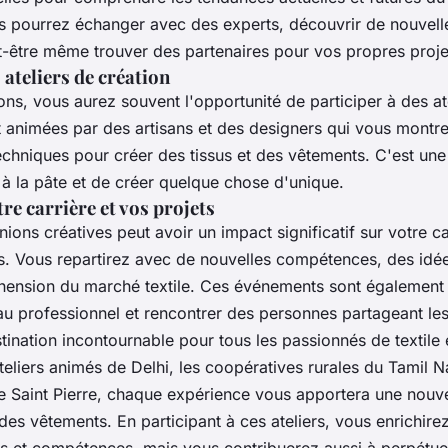
us pourrez échanger avec des experts, découvrir de nouvell
t-être même trouver des partenaires pour vos propres proje
 ateliers de création
ons, vous aurez souvent l'opportunité de participer à des
at
t animées par des artisans et des designers qui vous mont
 techniques pour créer des
tissus
et des
vêtements
. C'est un
 à la pâte et de créer quelque chose d'unique.
re carrière et vos projets
nions créatives
peut avoir un impact significatif sur votre c
s. Vous repartirez avec de nouvelles compétences, des idée
hension du marché textile. Ces événements sont également
eau professionnel et rencontrer des personnes partageant le
stination incontournable pour tous les passionnés de
textile
teliers
animés de Delhi, les coopératives rurales du Tamil N
de Saint Pierre, chaque expérience vous apportera une nouv
 des vêtements
. En participant à ces
ateliers
, vous enrichir
s et compétences, mais vous contribuerez aussi à perpétu