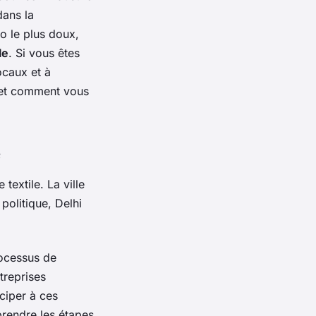
dans la
io
le plus doux,
le
. Si vous êtes
caux et à
ù et comment vous
e
textile. La ville
olitique, Delhi
ocessus de
treprises
iciper à ces
prendre les étapes