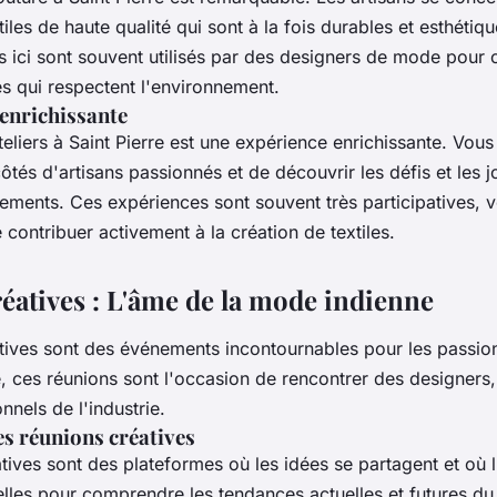
tiles
de haute qualité qui sont à la fois durables et esthétiq
s ici sont souvent utilisés par des designers de mode pour 
es qui respectent l'environnement.
enrichissante
teliers
à Saint Pierre est une expérience enrichissante. Vous
côtés d'artisans passionnés et de découvrir les défis et les j
tements
. Ces expériences sont souvent très participatives, 
 contribuer activement à la création de
textiles
.
éatives : L'âme de la mode indienne
tives
sont des événements incontournables pour les passi
e, ces réunions sont l'occasion de rencontrer des designers,
nnels de l'industrie.
s réunions créatives
tives
sont des plateformes où les idées se partagent et où l'
ielles pour comprendre les tendances actuelles et futures du