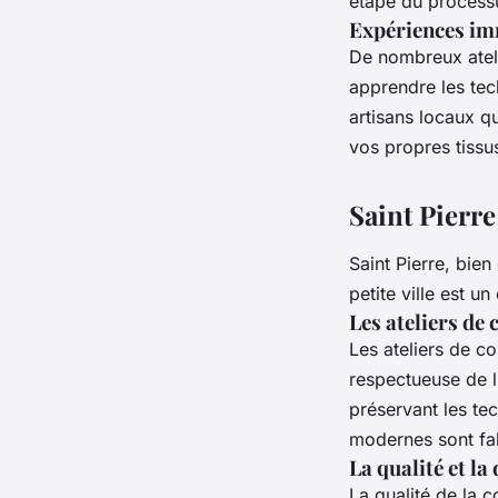
étape du processu
Expériences imm
De nombreux
atel
apprendre les tec
artisans locaux q
vos propres
tissu
Saint Pierre 
Saint Pierre, bie
petite ville est u
Les ateliers de 
Les
ateliers de c
respectueuse de l
préservant les te
modernes sont fab
La qualité et la
La
qualité de la c