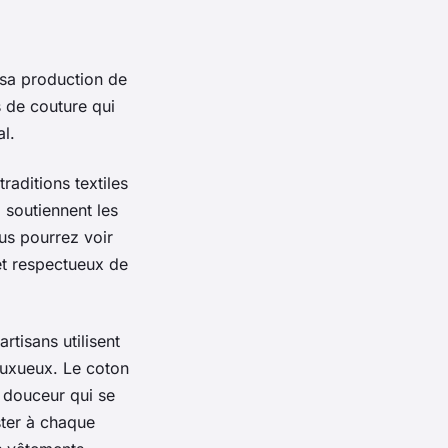
sa production de
s de couture
qui
al.
aditions textiles
 soutiennent les
us pourrez voir
t respectueux de
rtisans utilisent
uxueux. Le
coton
e douceur qui se
ster à chaque