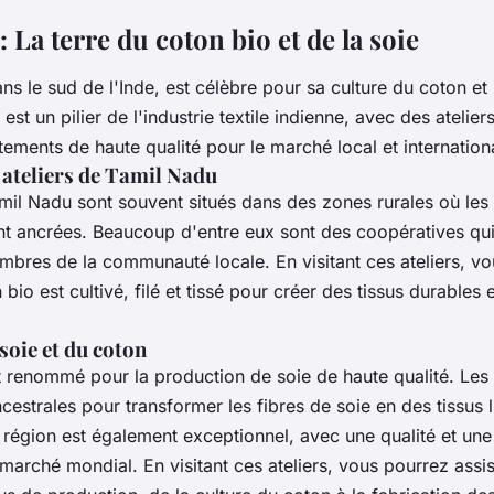
 La terre du coton bio et de la soie
ns le sud de l'Inde, est célèbre pour sa culture du
coton
et 
est un pilier de l'
industrie textile
indienne, avec des
atelier
tements
de haute qualité pour le marché local et internation
 ateliers de Tamil Nadu
il Nadu sont souvent situés dans des zones rurales où les tr
 ancrées. Beaucoup d'entre eux sont des coopératives qui
mbres
de la communauté locale. En visitant ces
ateliers
, vo
 bio
est cultivé, filé et tissé pour créer des
tissus
durables e
 soie et du coton
 renommé pour la production de
soie
de haute qualité. Les a
cestrales pour transformer les fibres de soie en des
tissus
l
e région est également exceptionnel, avec une qualité et un
e marché mondial. En visitant ces
ateliers
, vous pourrez assi