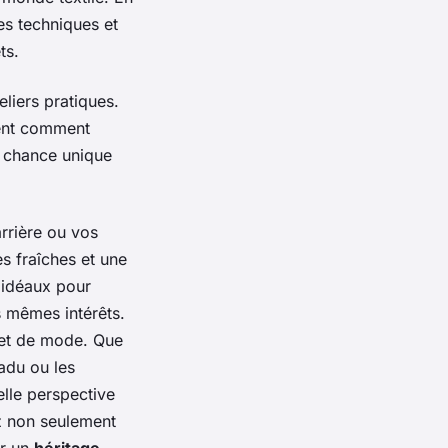
es techniques et
ts.
eliers
pratiques.
rent comment
e chance unique
arrière ou vos
s fraîches et une
 idéaux pour
s mêmes intérêts.
et de
mode
. Que
adu ou les
elle perspective
ez non seulement
er un
héritage