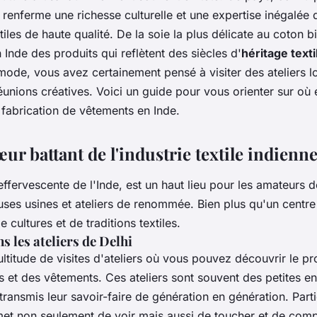
 renferme une richesse culturelle et une expertise inégalée 
tiles
de haute qualité. De la
soie
la plus délicate au
coton b
n Inde des
produits
qui reflètent des siècles d'
héritage texti
mode
, vous avez certainement pensé à visiter des
ateliers
lo
éunions créatives
. Voici un guide pour vous orienter sur o
a
fabrication de vêtements
en Inde.
œur battant de l'industrie textile indienn
 effervescente de l'Inde, est un haut lieu pour les amateurs de 
euses
usines
et
ateliers
de renommée. Bien plus qu'un centre p
e cultures et de traditions textiles.
s les ateliers de Delhi
ultitude de
visites d'ateliers
où vous pouvez découvrir le pr
s
et des
vêtements
. Ces ateliers sont souvent des petites en
 transmis leur savoir-faire de génération en génération. Part
met non seulement de voir mais aussi de toucher et de com