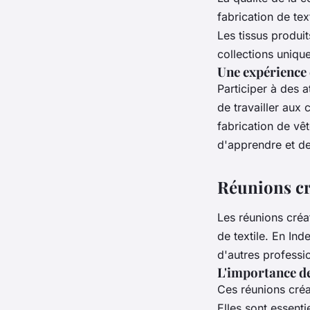
fabrication de
tex
Les
tissus
produit
collections uniqu
Une expérience 
Participer à des
a
de travailler aux 
fabrication de vê
d'apprendre et de
Réunions cr
Les
réunions créa
de
textile
. En Ind
d'autres professio
L'importance de
Ces
réunions créa
Elles sont essent