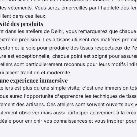
 des vêtements
. Vous serez émerveillés par l'habileté des
fe
illent dans ces
lieux
.
sité des produits
nt dans les
ateliers
de Delhi, vous remarquerez que chaque 
extrême précision. Les artisans utilisent des
matières premi
coton
et la
soie
pour produire des
tissus
respectueux de l'
ure
est exceptionnelle, chaque point est soigné pour assurer
teliers sont particulièrement reconnus pour leurs
motifs indi
 allient tradition et modernité.
 une expérience immersive
teliers est plus qu'une simple visite; c'est une immersion to
ous aurez l'opportunité d'apprendre les techniques de tissag
tement des artisans. Ces
ateliers
sont souvent ouverts aux vi
eulement observer mais aussi
participer activement
à la créa
idéale pour enrichir vos connaissances et vous inspirer pou