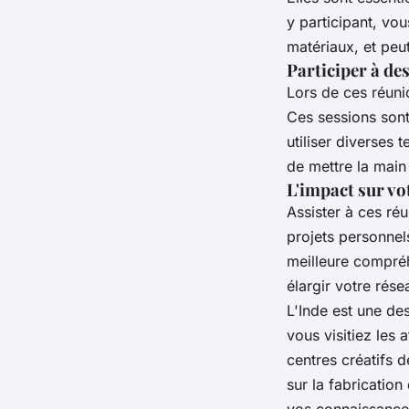
y participant, vo
matériaux, et peu
Participer à des
Lors de ces réuni
Ces sessions son
utiliser diverses
de mettre la main
L'impact sur vot
Assister à ces
réu
projets personnel
meilleure compré
élargir votre rés
L'Inde est une de
vous visitiez les
a
centres créatifs 
sur la
fabrication
vos connaissance