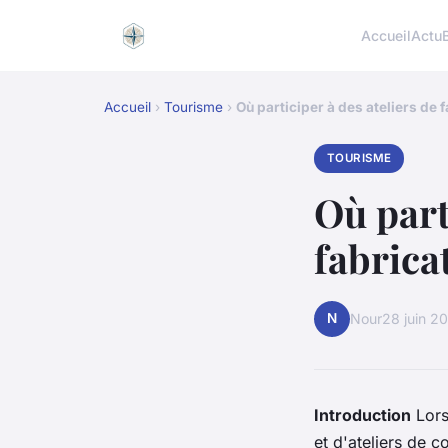
Accueil
Actu
Accueil
›
Tourisme
›
Où participer à des ateliers de f
TOURISME
Où part
fabrica
N
Nour
28 juin 2
Introduction
Lors
et d'
ateliers de c