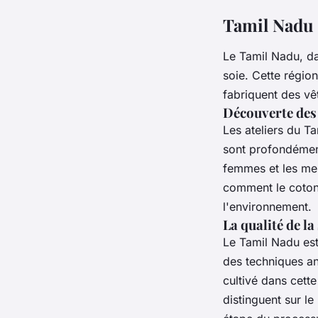
Tamil Nadu :
Le Tamil Nadu, da
soie
. Cette région 
fabriquent des
vê
Découverte des
Les
ateliers
du Tam
sont profondément
femmes
et les
me
comment le
coton
l'environnement.
La qualité de la
Le
Tamil Nadu
est
des techniques an
cultivé dans cett
distinguent sur l