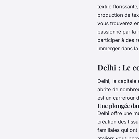
textile
florissante,
production de tex
vous trouverez e
passionné par la
participer à des
r
immerger dans l
Delhi : Le c
Delhi, la capitale
abrite de nombr
est un carrefour d
Une plongée dan
Delhi offre une m
création des
tissu
familiales qui ont
ateliers vous per