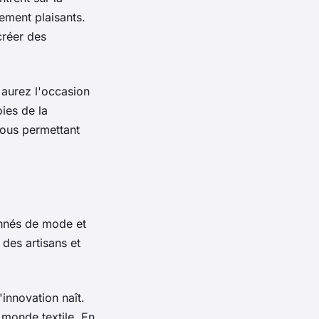
uement plaisants.
créer des
 aurez l'occasion
oies de la
vous permettant
onnés de
mode
et
 des artisans et
innovation naît.
 monde textile. En