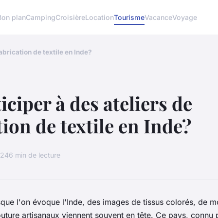
Bon plan
Camping
Croisière
Location
Tourisme
Vacance
Voyage
abrication de textile en Inde?
iciper à des ateliers de
tion de textile en Inde?
024
6 min de lecture
que l'on évoque l'
Inde
, des images de
tissus
colorés, de
mo
outure
artisanaux viennent souvent en tête. Ce pays, connu