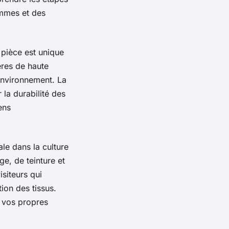
mmes
et des
pièce est unique
ères
de haute
environnement. La
 la durabilité des
ens
tale dans la
culture
e, de teinture et
siteurs qui
tion des
tissus
.
r vos propres