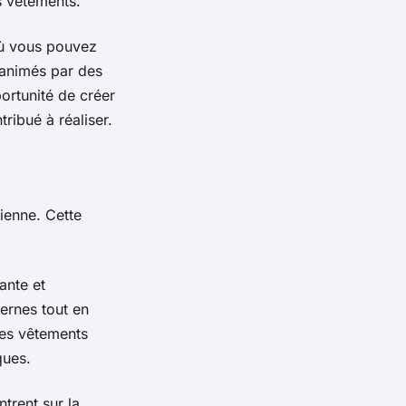
s vêtements
.
où vous pouvez
animés par des
portunité de créer
ribué à réaliser.
dienne. Cette
ante et
ernes
tout en
des
vêtements
ques.
trent sur la