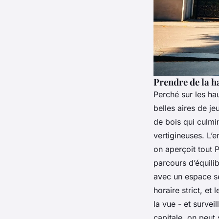
Prendre de la h
Perché sur les hau
belles aires de j
de bois qui culmi
vertigineuses. L’
on aperçoit tout P
parcours d’équilib
avec un espace sé
horaire strict, et
la vue - et survei
capitale, on peut