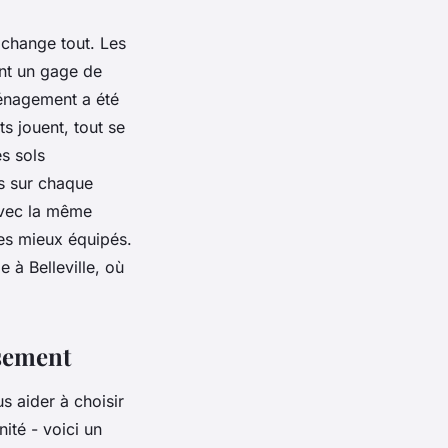
l change tout. Les
ont un gage de
énagement a été
ts jouent, tout se
es sols
s sur chaque
 avec la même
les mieux équipés.
 à Belleville, où
sement
s aider à choisir
ité - voici un