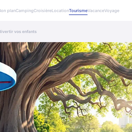
Bon plan
Camping
Croisière
Location
Tourisme
Vacance
Voyage
ivertir vos enfants