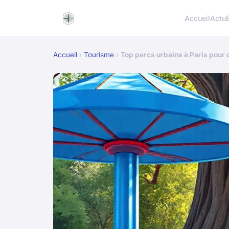
Accueil
Actu
Accueil
›
Tourisme
›
Top parcs urbains à Paris pour d