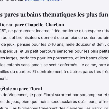
s parcs urbains thématiques les plus fun
rtier au parc Chapelle-Charbon
18ᵉ, ce parc récent incarne l’idée moderne d’un espace urb
 en bois et brumisateurs donnent une ambiance contemporai
e de jeux, pensée pour les 2-10 ans, mêle douceur et défi :
uspendus, et un petit parcours sensoriel pour les plus petit
ées larges, parfaites pour les poussettes, et les bancs disp
les enfants sans jamais se sentir enfermés. Le calme, rare à 
illes du quartier. Et contrairement à d’autres parcs très fréq
ment.
étale au parc Floral
s de Vincennes, le parc Floral surprend par son ampleur et
res de jeux, bien que moins spectaculaires qu’ailleurs, offr
ature. Les tyroliennes traversent des clairières, les parcours 