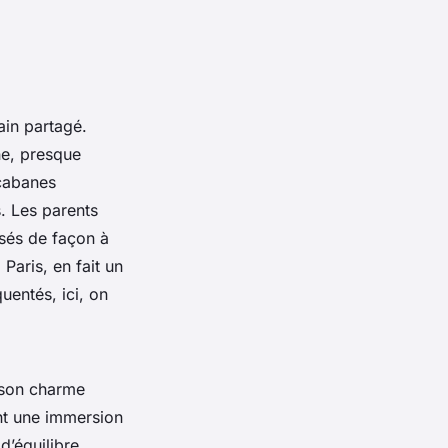
ain partagé.
ne, presque
 cabanes
s. Les parents
osés de façon à
Paris, en fait un
uentés, ici, on
 son charme
ent une immersion
d’équilibre