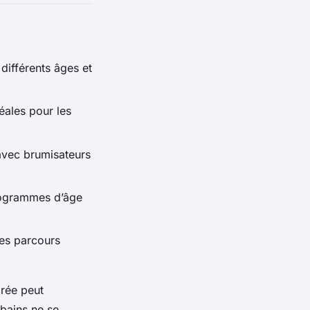
différents âges et
éales pour les
avec brumisateurs
ctogrammes d’âge
es parcours
rée peut
rbains ne se