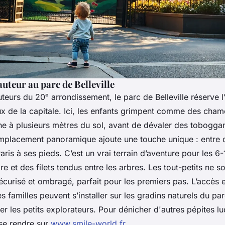
auteur au parc de Belleville
teurs du 20ᵉ arrondissement, le parc de Belleville réserve l
eux de la capitale. Ici, les enfants grimpent comme des cham
ne à plusieurs mètres du sol, avant de dévaler des tobogg
emplacement panoramique ajoute une touche unique : entre
aris à ses pieds. C’est un vrai terrain d’aventure pour les 6
re et des filets tendus entre les arbres. Les tout-petits ne s
curisé et ombragé, parfait pour les premiers pas. L’accès es
 les familles peuvent s’installer sur les gradins naturels du pa
ller les petits explorateurs. Pour dénicher d'autres pépites l
 se rendre sur
www.smile-world.fr
.