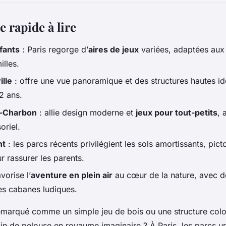
 rapide à lire
fants
: Paris regorge d’
aires de jeux
variées, adaptées aux 
illes.
ille
: offre une vue panoramique et des structures hautes id
2 ans.
e-Charbon
: allie design moderne et
jeux pour tout-petits
, 
oriel.
nt
: les parcs récents privilégient les sols amortissants, pi
r rassurer les parents.
vorise l’
aventure en plein air
au cœur de la nature, avec d
des cabanes ludiques.
emarqué comme un simple jeu de bois ou une structure colo
in de pelouse en royaume imaginaire ? À Paris, les parcs u