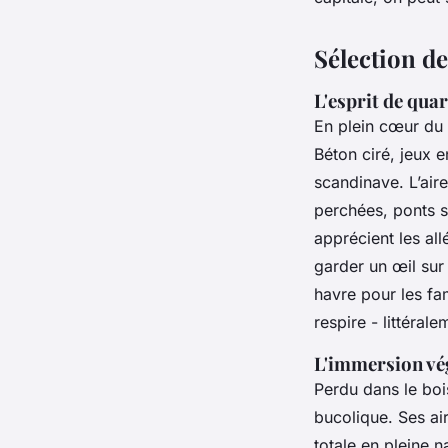
Sélection de
L'esprit de qua
En plein cœur du 
Béton ciré, jeux
scandinave. L’air
perchées, ponts s
apprécient les all
garder un œil sur 
havre pour les fam
respire - littérale
L'immersion vég
Perdu dans le boi
bucolique. Ses ai
totale en pleine n