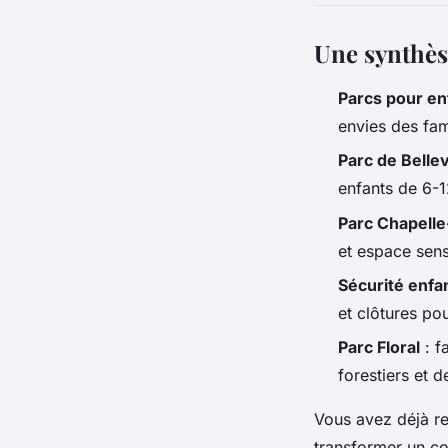
Une synthèse
Parcs pour en
envies des fam
Parc de Bellev
enfants de 6-1
Parc Chapell
et espace sens
Sécurité enfa
et clôtures pou
Parc Floral
: fa
forestiers et 
Vous avez déjà r
transformer un co