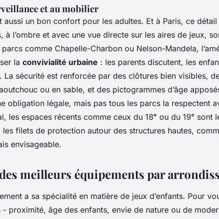
rveillance et au mobilier
 aussi un bon confort pour les adultes. Et à Paris, ce détai
, à l’ombre et avec une vue directe sur les aires de jeux, s
es parcs comme Chapelle-Charbon ou Nelson-Mandela, l’am
ser la
convivialité urbaine
: les parents discutent, les enfan
 La sécurité est renforcée par des clôtures bien visibles, d
caoutchouc ou en sable, et des pictogrammes d’âge apposé
une obligation légale, mais pas tous les parcs la respectent
al, les espaces récents comme ceux du 18ᵉ ou du 19ᵉ sont 
les filets de protection autour des structures hautes, comme
ais envisageable.
des meilleurs équipements par arrondis
ment a sa spécialité en matière de jeux d’enfants. Pour vou
 - proximité, âge des enfants, envie de nature ou de modern