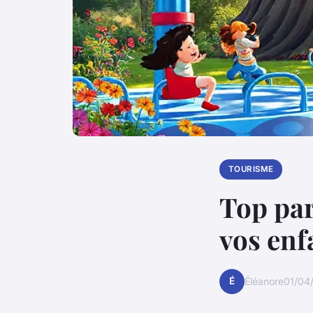
TOURISME
Top par
vos enf
É
Éléanore
01/04