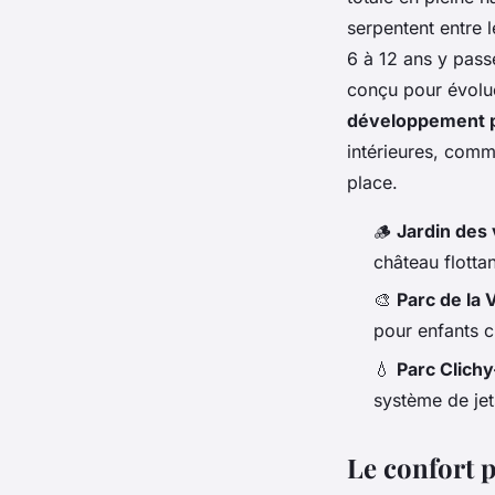
serpentent entre 
6 à 12 ans y passe
conçu pour évolue
développement 
intérieures, comme
place.
🪵
Jardin des
château flottan
🎨
Parc de la V
pour enfants cr
💧
Parc Clichy
système de jet
Le confort p