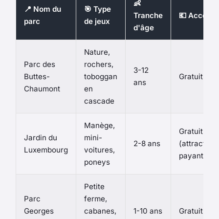
👶
📍 Nom du
🎯 Type
Tranche
💶 Accès
parc
de jeux
d'âge
Nature,
Parc des
rochers,
3-12
Buttes-
toboggan
Gratuit
ans
Chaumont
en
cascade
Manège,
Gratuit
Jardin du
mini-
2-8 ans
(attraction
Luxembourg
voitures,
payantes)
poneys
Petite
Parc
ferme,
Georges
cabanes,
1-10 ans
Gratuit